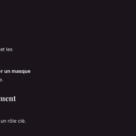
et les
er un masque
e.
ement
un rôle clé.