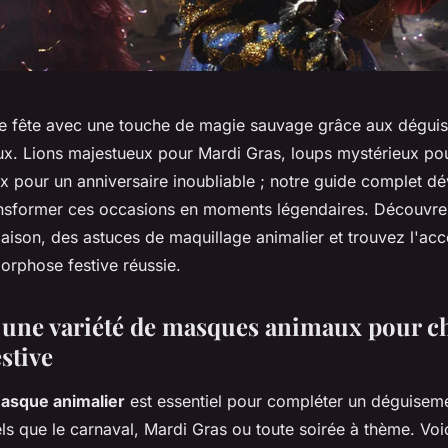
e fête avec une touche de magie sauvage grâce aux dégui
. Lions majestueux pour Mardi Gras, loups mystérieux pou
x pour un anniversaire inoubliable ; notre guide complet dé
ansformer ces occasions en moments légendaires. Découvre
ison, des astuces de maquillage animalier et trouvez l'acce
rphose festive réussie.
une variété de masques animaux pour c
stive
masque animalier
est essentiel pour compléter un déguiseme
ls que le carnaval, Mardi Gras ou toute soirée à thème. Vo