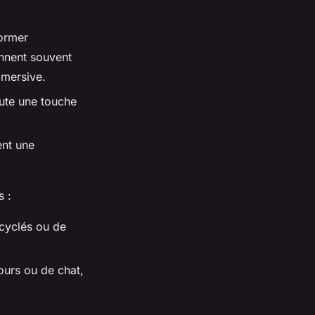
former
nnent souvent
mmersive.
ute une touche
ent une
s :
ecyclés ou de
ours ou de chat,