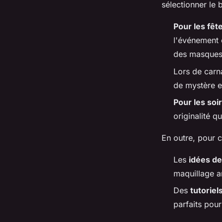
sélectionner le
Pour les fêt
l'événement 
des masques 
Lors de carn
de mystère et
Pour les so
originalité q
En outre, pour c
Les
idées de
maquillage a
Des
tutoriel
parfaits pou