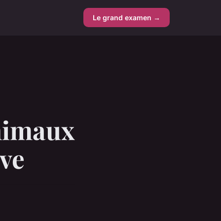
Le grand examen →
nimaux
ive