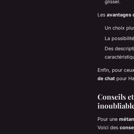
glisser.
Les
avantages d
Un choix plu
La possibilit
Des descript
caractéristi
Enfin, pour ceu
de chat
pour Hal
Conseils e
inoubliabl
Pour une
métam
Voici des
consei