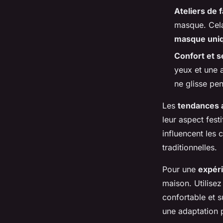
Ateliers de 
masque. Cela 
masque uni
Confort et s
yeux et une a
ne glisse pen
Les
tendances 
leur aspect fes
influencent les
traditionnelles.
Pour une
expér
maison. Utilise
confortable et s
une adaptation 