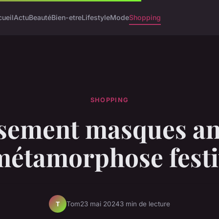
ueil
Actu
Beauté
Bien-etre
Lifestyle
Mode
Shopping
SHOPPING
sement masques a
métamorphose fest
Tom
23 mai 2024
3 min de lecture
T