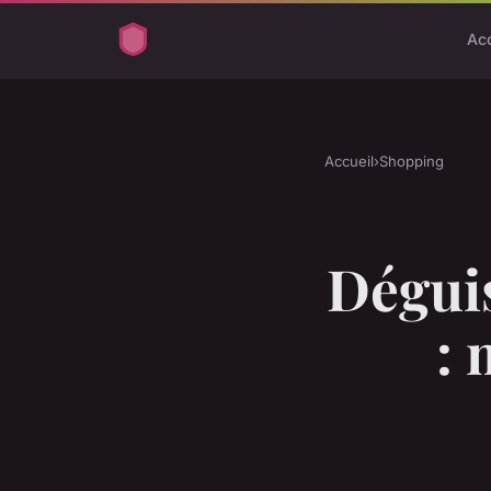
Acc
Accueil
›
Shopping
Dégui
: 