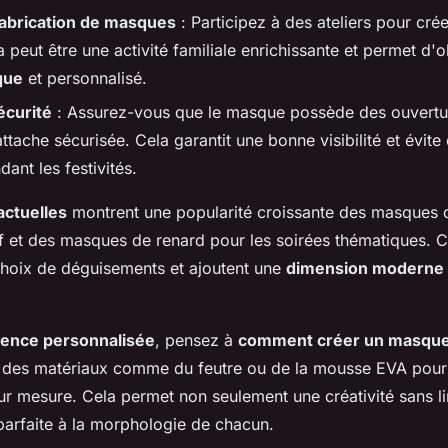
fabrication de masques
: Participez à des ateliers pour cré
peut être une activité familiale enrichissante et permet d'o
que
et personnalisé.
écurité
: Assurez-vous que le masque possède des ouvertu
ttache sécurisée. Cela garantit une bonne visibilité et évit
dant les festivités.
actuelles
montrent une popularité croissante des masques d
tif et des masques de renard pour les soirées thématiques. 
 choix de déguisements et ajoutent une
dimension moderne
ience personnalisée
, pensez à
comment créer un masque
z des matériaux comme du feutre ou de la mousse EVA pou
ur mesure. Cela permet non seulement une créativité sans li
parfaite à la morphologie de chacun.