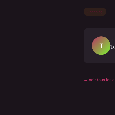
Shopping
EC
T
T
← Voir tous les 