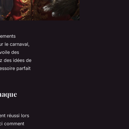
sements
r le carnaval,
voile des
z des idées de
ssoire parfait
haque
nt réussi lors
ici comment