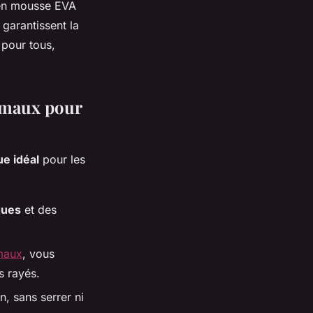
s en mousse EVA
 garantissent la
é pour tous,
nimaux pour
e idéal
pour les
ques
et des
imaux
, vous
s rayés.
, sans serrer ni